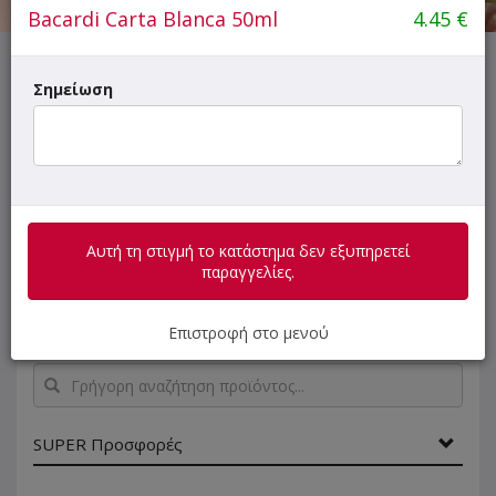
Bacardi Carta Blanca 50ml
4.45
€
Αυτή τη στιγμή το κατάστημα δεν εξυπηρετεί παραγγελίες.
Σημείωση
ΜΕΝΟΥ
ΠΛΗΡΟΦΟΡΙΕΣ
ΑΞΙΟΛΟΓΗΣΕΙΣ
Αυτή τη στιγμή το κατάστημα δεν εξυπηρετεί
παραγγελίες.
- Εξυπηρετούνται μόνο μία 6άδα/πολυσυσκευασία
νερά για λόγους ασφαλείας των διανομέων!
Επιστροφή στο μενού
Γρήγορη
αναζήτηση
προϊόντος...
SUPER Προσφορές