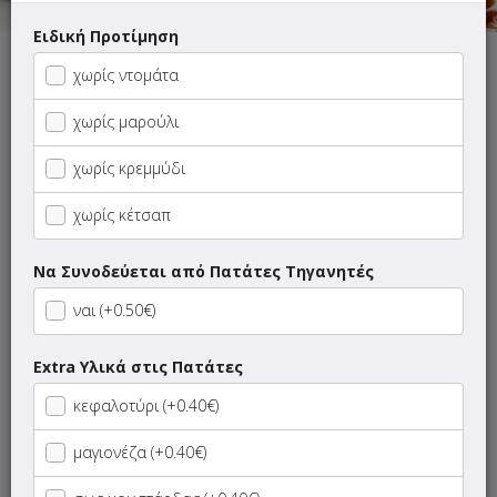
Ειδική Προτίμηση
Αυτή τη στιγμή το κατάστημα δεν εξυπηρετεί παραγγελίες.
χωρίς ντομάτα
χωρίς μαρούλι
χωρίς κρεμμύδι
ΜΕΝΟΥ
ΠΛΗΡΟΦΟΡΙΕΣ
ΑΞΙΟΛΟΓΗΣΕΙΣ
χωρίς κέτσαπ
Να Συνοδεύεται από Πατάτες Τηγανητές
Γρήγορη
αναζήτηση
ναι (+0.50€)
προϊόντος...
SUPER Προσφορές
Extra Υλικά στις Πατάτες
ΝΗΣΤΙΣΙΜΑ
κεφαλοτύρι (+0.40€)
μαγιονέζα (+0.40€)
Ορεκτικά