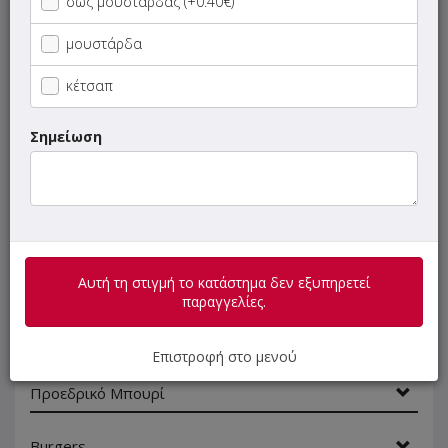
σως μουστάρδας (+0.40€)
Σαλάτες
μουστάρδα
Τεμάχια
κέτσαπ
Πίτες
Σημείωση
Ψωμάκια
Κυπριακές Πίτες
Αυτή τη στιγμή το κατάστημα δεν εξυπηρετεί
Μπαγκέτες
παραγγελίες.
Τορτίγιες
Επιστροφή στο μενού
Προεδρικό Μπουρί
Burgers