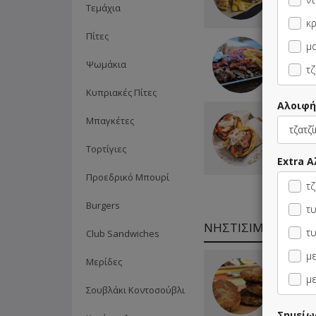
Τεμάχια
κ
Πίτες
2 Μερίδ
μ
επιλογή
Ψωμάκια
330ml ε
τζ
Κυπριακές Πίτες
Αλοιφή
2 Σάντου
Μπαγκέτες
1 Μερίδ
Τηγανητέ
Τορτίγιες
Cola 33
Extra 
Προεδρικό Μπουρί
τζ
Burgers
τυ
ΝΗΣΤΙΣΙΜΑ
τυ
Club Sandwiches
με
Μερίδες
Μπιφτέκ
(τεμάχιο
με
Σουβλάκι Κοντοσούβλι
Σημείω