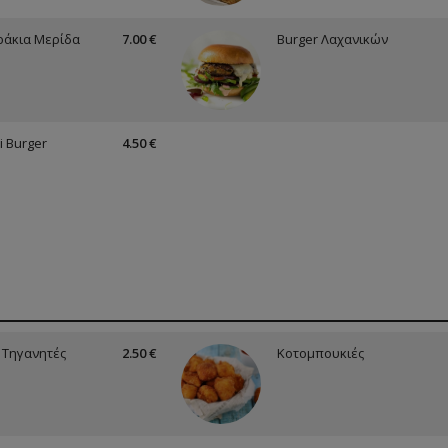
άκια Μερίδα
7.00 €
Burger Λαχανικών
i Burger
4.50 €
 Τηγανητές
2.50 €
Κοτομπουκιές