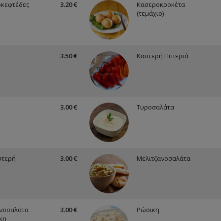
οκεφτέδες
3.20 €
Κασεροκροκέτα
(τεμάχιο)
3.50 €
Καυτερή Πιπεριά
3.00 €
Τυροσαλάτα
υτερή
3.00 €
Μελιτζανοσαλάτα
νοσαλάτα
3.00 €
Ρώσικη
κη