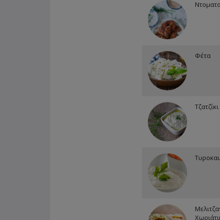
Ντοματ
Φέτα
Τζατζίκι
Τυροκα
Μελιτζα
Χωριάτι