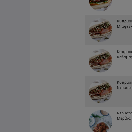
Κυπριακ
Μπιφτέκ
Κυπριακ
Καλαμα
Κυπριακ
Ντοματ
Ντοματ
Μερίδα