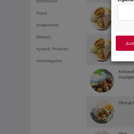
Κοτόπουλο
Προεδρ
Χυμοί
Κολοκυ
Αναψυκτικά
Μπύρες
Προεδρ
Δυστ
Μπιφτέκ
Κρασιά - Ρετσίνες
Αποστάγματα
Κολοκυ
(τεμάχιο
Πίτα με
Πίτα