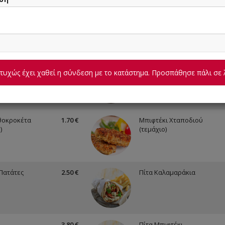
ικό Μπουρί
4.00 €
Προεδρικό Μπουρί
θοκροκέτα
Μπιφτέκι Λαχανικών
ικό Μπουρί
4.00 €
Προεδρικό Μπουρί
υχώς έχει χαθεί η σύνδεση με το κατάστημα. Προσπάθησε πάλι σε 
ι Χταποδιού
Ντοματοκεφτέδες
θοκροκέτα
1.70 €
Μπιφτέκι Χταποδιού
)
(τεμάχιο)
 Πατάτες
2.50 €
Πίτα Καλαμαράκια
3.80 €
Πίτα Μπιφτέκι