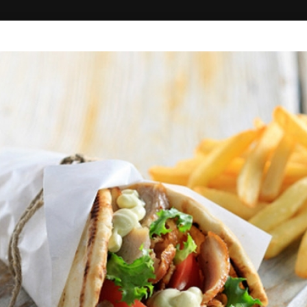
ΚΗ
ΔΙΑΓΩΝΙΣΜΟΙ
ΣΥΝΔΕΣΗ
MASA BOUKA
Σουβλάκι - Ψητά
5.00
Πλ. Δασίου 17, Ορεστιάδα