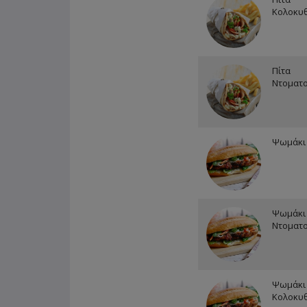
Κολοκυ
Πίτα
Ντοματ
Ψωμάκι 
Ψωμάκι
Ντοματ
Ψωμάκι
Κολοκυ