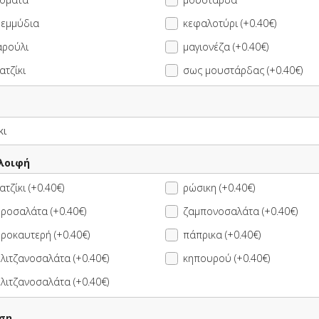
επιλογής ΔΩΡΟ
ρεμμύδια
κεφαλοτύρι (+0.40€)
ες Γύρος
15.50 €
2 Σάντουιτς επιλογής +
αρούλι
μαγιονέζα (+0.40€)
ς + 1 Μπύρα
1 Coca-Cola 330ml
17.20 €
πιλογής ΔΩΡΟ
ατζίκι
σως μουστάρδας (+0.40€)
ιτς επιλογής +
11.10 €
4 Σάντουιτς με Γύρο
α Πατάτες
επιλογής + 1 Coca-
12.00 €
ς + 1 Coca-
Cola 330ml ΔΩΡΟ
0ml
Αλοιφή
ατζίκι (+0.40€)
ρώσικη (+0.40€)
ροσαλάτα (+0.40€)
ζαμπονοσαλάτα (+0.40€)
ροκαυτερή (+0.40€)
πάπρικα (+0.40€)
λιτζανοσαλάτα (+0.40€)
κηπουρού (+0.40€)
ι Λαχανικών
1.80 €
Προεδρικό Μπουρί
)
Καλαμαράκια
λιτζανοσαλάτα (+0.40€)
ση