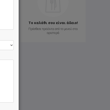
8.70 €
9.50 €
Το καλάθι σου είναι άδειο!
Πρόσθεσε προϊόντα από το μενού στα
αριστερά
15.80 €
17.50 €
4.00 €