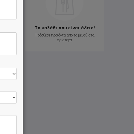
8.70 €
9.50 €
Το καλάθι σου είναι άδειο!
Πρόσθεσε προϊόντα από το μενού στα
αριστερά
15.80 €
17.50 €
4.00 €