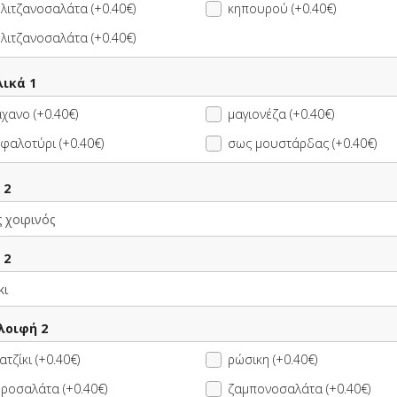
λιτζανοσαλάτα (+0.40€)
κηπουρού (+0.40€)
επιλογής ΔΩΡΟ
λιτζανοσαλάτα (+0.40€)
ες Γύρος
15.50 €
2 Σάντουιτς επιλογής +
ς + 1 Μπύρα
1 Coca-Cola 330ml
17.20 €
λικά 1
πιλογής ΔΩΡΟ
χανο (+0.40€)
μαγιονέζα (+0.40€)
φαλοτύρι (+0.40€)
σως μουστάρδας (+0.40€)
ιτς επιλογής +
11.10 €
4 Σάντουιτς με Γύρο
α Πατάτες
επιλογής + 1 Coca-
12.00 €
ς + 1 Coca-
Cola 330ml ΔΩΡΟ
 2
0ml
 2
λοιφή 2
ι Λαχανικών
1.80 €
Προεδρικό Μπουρί
)
Καλαμαράκια
ατζίκι (+0.40€)
ρώσικη (+0.40€)
ροσαλάτα (+0.40€)
ζαμπονοσαλάτα (+0.40€)