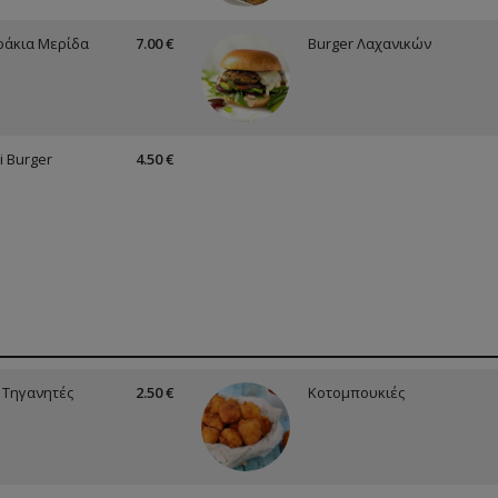
άκια Μερίδα
7.00 €
Burger Λαχανικών
i Burger
4.50 €
 Τηγανητές
2.50 €
Κοτομπουκιές