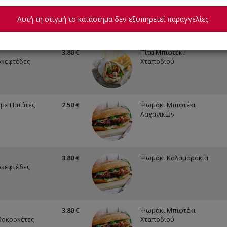
θοκροκέτα
Λαχανικών
Αυτή τη στιγμή το κατάστημα δεν εξυπηρετεί παραγγελίες.
3.80 €
Πίτα Μπιφτέκι
οκεφτέδες
Χταποδιού
με Πατάτες
2.50 €
Ψωμάκι Μπιφτέκι
Λαχανικών
3.80 €
Ψωμάκι Καλαμαράκια
οκεφτέδες
3.80 €
Ψωμάκι Μπιφτέκι
θοκροκέτες
Χταποδιού