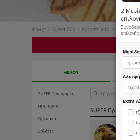
2 Μερί
επιλο
Συνοδεύε
Φαγί.gr
Ορεστιάδα
Καταστήματα
Masa Bouk
επιλογής.
Μερίδα
ΜΕΝΟΥ
Αλοιφή
Γρήγορη
SUPER Προσφορές
αναζήτηση
Extra Α
προϊόντος...
ΝΗΣΤΙΣΙΜΑ
SUPER Προσφορές
τζ
Ορεκτικά
τυ
2 Pita C
Σαλάτες
επιλογής
τυ
Cola 33