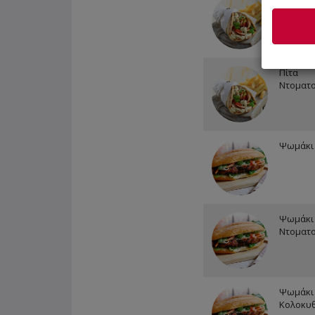
Κολοκυ
Πίτα
Ντοματ
Ψωμάκι 
Ψωμάκι
Ντοματ
Ψωμάκι
Κολοκυ