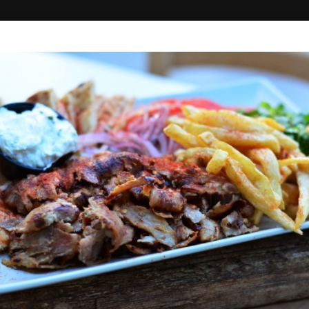
ΚΗ
ΔΙΑΓΩΝΙΣΜΟΙ
ΣΥΝΔΕΣΗ
MASA BOUKA
Σουβλάκι - Ψητά
5.00
Πλ. Δασίου 17, Ορεστιάδα