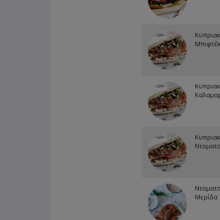
Κυπριακ
Μπιφτέκ
Κυπριακ
Καλαμα
Κυπριακ
Ντοματ
Ντοματ
Μερίδα