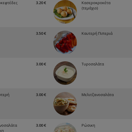
οκεφτέδες
3.20 €
Κασεροκροκέτα
(τεμάχιο)
3.50 €
Καυτερή Πιπεριά
3.00 €
Τυροσαλάτα
υτερή
3.00 €
Μελιτζανοσαλάτα
νοσαλάτα
3.00 €
Ρώσικη
κη