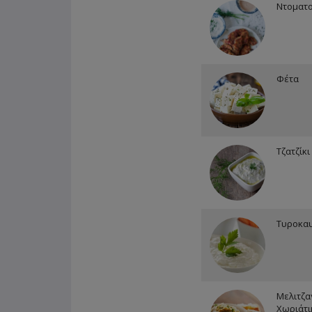
Ντοματ
Φέτα
Τζατζίκι
Τυροκα
Μελιτζα
Χωριάτι