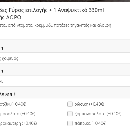
δες Γύρος επιλογής + 1 Αναψυκτικό 330ml
γής ΔΩΡΟ
ται από ντομάτα, κρεμμύδι, πατάτες τηγανητές και αλοιφή
a
Αυτή τη στιγμή το κατάστημα δεν εξυπηρετεί παραγγελίες.
 1
ΠΛΗΡΟΦΟΡΙΕΣ
ΑΞΙΟΛΟΓΗΣΕΙΣ
 1
λοιφή 1
ατζίκι (+0.40€)
ρώσικη (+0.40€)
ροσαλάτα (+0.40€)
ζαμπονοσαλάτα (+0.40€)
lub με Γύρο
13.00 €
2 Μερίδες Γύρος
 + 1 Coca-
επιλογής + 1
ροκαυτερή (+0.40€)
πάπρικα (+0.40€)
14.50 €
0ml ΔΩΡΟ
Αναψυκτικό 330ml