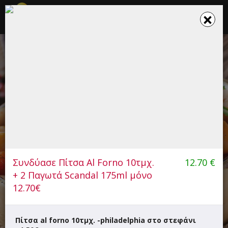
☰
×
×
Το καλάθι σου ενημερώθηκε
PIZZA FAN (ΚΟΜΟΤΗΝΗ)
Πίτσα, Ζυμαρικά, Fast Food, Μαγειρευτό, Burger, Παγωτό -
Γλυκό
Συνδύασε Πίτσα Al Forno 10τμχ.
12.70
€
6.00+
30'
+ 2 Παγωτά Scandal 175ml μόνο
Υψηλάντου 1, Κομοτηνή
12.70€
Πίτσα al forno 10τμχ. -philadelphia στο στεφάνι