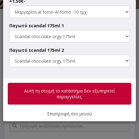
+1.50€-
Αυτή τη στιγμή το κατάστημα δεν εξυπηρετεί παραγγελίες.
Παγωτό scandal 175ml 1
Παγωτό scandal 175ml 2
ΜΕΝΟΥ
ΠΛΗΡΟΦΟΡΙΕΣ
ΑΞΙΟΛΟΓΗΣΕΙΣ
Τα μαγειρευτά myCOOK περιλαμβάνουν
λαχταριστές σπιτικές συνταγές. Τα προϊόντα
Αυτή τη στιγμή το κατάστημα δεν εξυπηρετεί
μας είναι προμαγειρεμένα και κατεψυγμένα
παραγγελίες.
για πιο υγιεινό και ασφαλή τρόπο
συντήρησης. Καλή απόλαυση!
Επιστροφή στο μενού
Γρήγορη
αναζήτηση
προϊόντος...