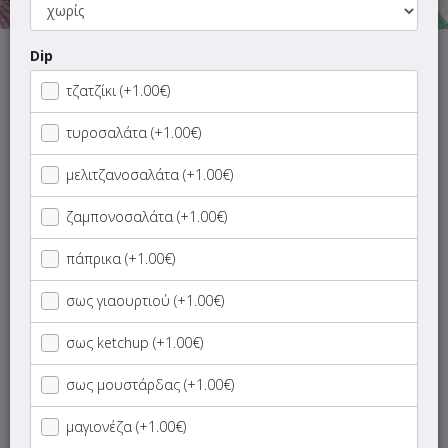
Dip
Δυστυχώς έχει χαθεί η σύνδεση με το κατάστημα.
Προσπάθησε πάλι σε λίγο!
τζατζίκι (+1.00€)
τυροσαλάτα (+1.00€)
μελιτζανοσαλάτα (+1.00€)
ΜΕΝΟΥ
ΠΛΗΡΟΦΟΡΙΕΣ
ΑΞΙΟΛΟΓΗΣΕΙΣ
ζαμπονοσαλάτα (+1.00€)
πάπρικα (+1.00€)
Το κατάστημα μας κάθε Δευτέρα θα παραμένει
σως γιαουρτιού (+1.00€)
κλειστό.(
εκτός εορτών
)!
Το κόστος delivery είναι 1.50€!
σως ketchup (+1.00€)
Γρήγορη
σως μουστάρδας (+1.00€)
αναζήτηση
προϊόντος...
μαγιονέζα (+1.00€)
Οι προτάσεις μας