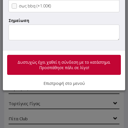
σως bbq (+1.00€)
SUPER Προσφορές
Σημείωση
Πίτες
Πίτα ΓΙΓΑΣ
Ψωμάκι Τσιαπάτα
Δυστυχώς έχει χαθεί η σύνδεση με το κατάστημα.
Προσπάθησε πάλι σε λίγο!
Κυπριακή Πίτα
Επιστροφή στο μενού
Τορτίγιες
Τορτίγιες Γίγας
Πίτα Club