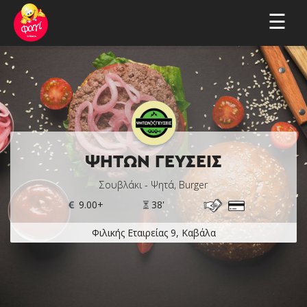
☰
×
Το καλάθι σου ενημερώθηκε
ΨΗΤΩΝ ΓΕΥΣΕΙΣ
Σουβλάκι - Ψητά, Burger
9.00+
38'
Φιλικής Εταιρείας 9, Καβάλα