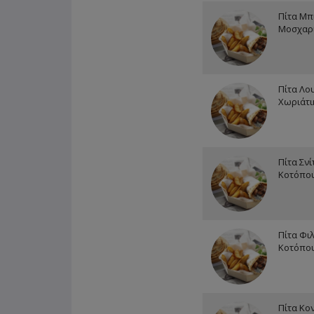
Πίτα Μπ
Μοσχαρ
Πίτα Λο
Χωριάτι
Πίτα Σνί
Κοτόπο
Πίτα Φι
Κοτόπου
Πίτα Κο