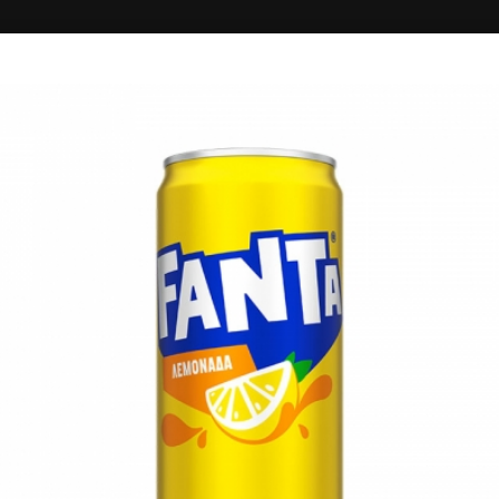
ΚΗ
ΣΥΝΔΕΣΗ
ΚΑΤΙ ΨΗΝΕΤΑΙ (ΚΑΒΑΛΑ)
Σουβλάκι - Ψητά
5.00+
Τέρμα Υψηλάντου (Δεξαμενή), Καβάλα