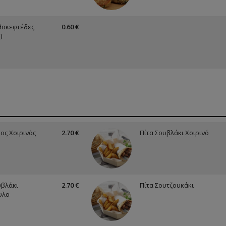
θοκεφτέδες
0.60 €
)
ρος Χοιρινός
2.70 €
Πίτα Σουβλάκι Χοιρινό
υβλάκι
2.70 €
Πίτα Σουτζουκάκι
υλο