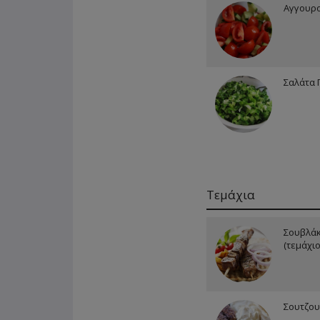
Αγγουρ
Σαλάτα 
Τεμάχια
Σουβλάκ
(τεμάχιο
Σουτζου