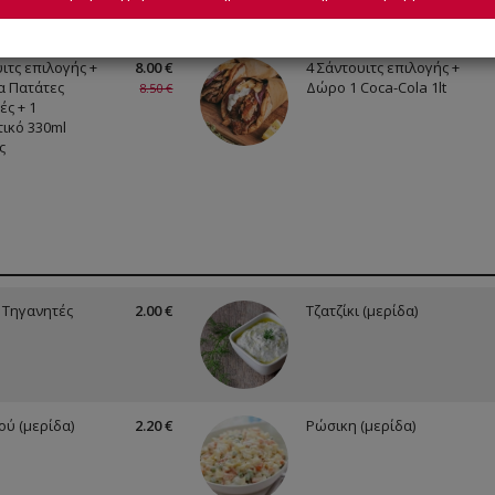
επιλογής
ιτς επιλογής +
8.00 €
4 Σάντουιτς επιλογής +
α Πατάτες
Δώρο 1 Coca-Cola 1lt
8.50 €
ές + 1
ικό 330ml
ς
 Τηγανητές
2.00 €
Τζατζίκι (μερίδα)
ύ (μερίδα)
2.20 €
Ρώσικη (μερίδα)