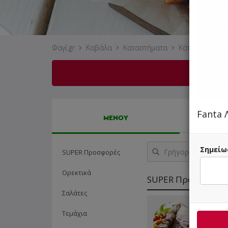
Φαγί.gr
Καβάλα
Καταστήματα
Κάτι Ψήνεται (
Fanta 
ΜΕΝΟΥ
Γρήγορη
Σημείω
SUPER Προσφορές
αναζήτηση
προϊόντος...
Ορεκτικά
SUPER Προσφορές
Σαλάτες
1 Μερίδ
Τεμάχια
Αναψυκτ
επιλογή