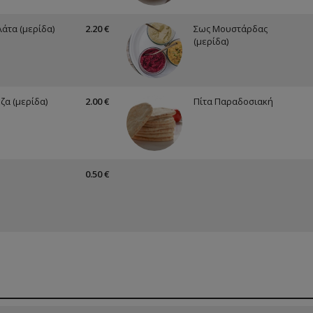
άτα (μερίδα)
2.20 €
Σως Μουστάρδας
(μερίδα)
ζα (μερίδα)
2.00 €
Πίτα Παραδοσιακή
0.50 €