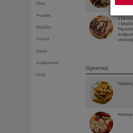
Πίτες
Ψωμάκι
2 Σάντου
1 Μερίδ
Μερίδες
Τηγανητ
Αναψυκτ
Το Κιλό
επιλογή
Χυμοί
Αναψυκτικά
Ορεκτικά
Ποτά
Πατάτες
Κηπουρο