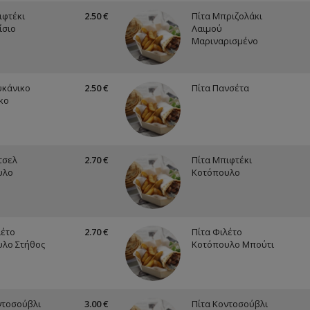
ιφτέκι
2.50 €
Πίτα Μπριζολάκι
ίσιο
Λαιμού
Μαριναρισμένο
υκάνικο
2.50 €
Πίτα Πανσέτα
κο
τσελ
2.70 €
Πίτα Μπιφτέκι
υλο
Κοτόπουλο
λέτο
2.70 €
Πίτα Φιλέτο
λο Στήθος
Κοτόπουλο Μπούτι
ντοσούβλι
3.00 €
Πίτα Κοντοσούβλι