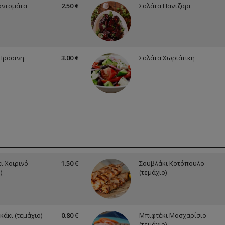
οντομάτα
2.50 €
Σαλάτα Παντζάρι
Πράσινη
3.00 €
Σαλάτα Χωριάτικη
ι Χοιρινό
1.50 €
Σουβλάκι Κοτόπουλο
)
(τεμάχιο)
κάκι (τεμάχιο)
0.80 €
Μπιφτέκι Μοσχαρίσιο
(τεμάχιο)