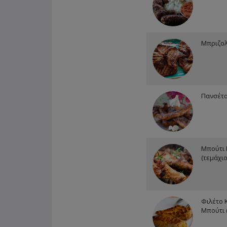
Μπριζολ
Πανσέτα
Μπούτι
(τεμάχιο
Φιλέτο 
Μπούτι 