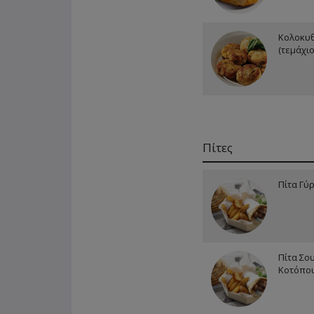
Κολοκυ
(τεμάχιο
Πίτες
Πίτα Γύ
Πίτα Σο
Κοτόπο