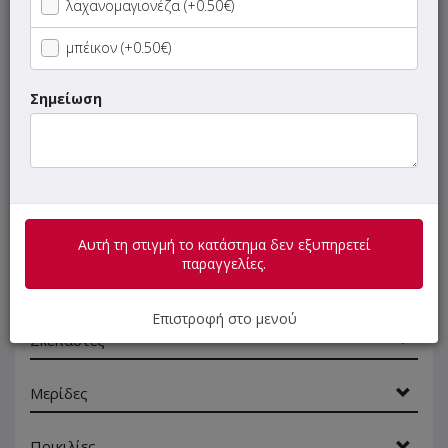
λαχανομαγιονέζα (+0.50€)
Σαλάτες
μπέικον (+0.50€)
Τεμάχια
Σημείωση
Πίτες
Πίτες Γίγας
Αραβικές Πίτες
Αυτή τη στιγμή το κατάστημα δεν εξυπηρετεί
παραγγελίες.
Σάντουιτς
Επιστροφή στο μενού
Σκεπαστές
Μερίδες
Ποικιλίες