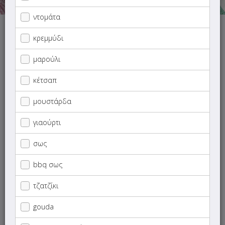
ντομάτα
Αυτή τη στιγμή το κατάστημα δεν εξυπηρετεί παραγγελίες.
κρεμμύδι
μαρούλι
κέτσαπ
ΜΕΝΟΥ
ΠΛΗΡΟΦΟΡΙΕΣ
ΑΞΙΟΛΟΓΗΣΕΙΣ
μουστάρδα
γιαούρτι
Γρήγορη
αναζήτηση
προϊόντος...
σως
SUPER Προσφορές
bbq σως
Νηστίσιμο Menu
τζατζίκι
gouda
Ορεκτικά