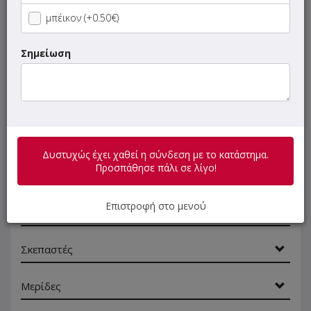
μπέικον (+0.50€)
Σαλάτες
Σημείωση
Τεμάχια
Πίτες
Πίτες Γίγας
Δυστυχώς έχει χαθεί η σύνδεση με το κατάστημα.
Προσπάθησε πάλι σε λίγο!
Αραβικές Πίτες
Επιστροφή στο μενού
Σάντουιτς
Σκεπαστές
Μερίδες