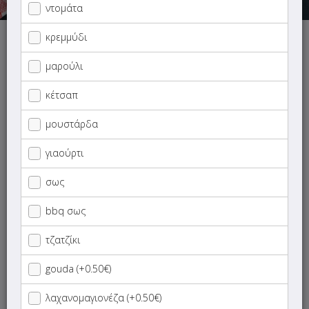
ντομάτα
κρεμμύδι
Δυστυχώς έχει χαθεί η σύνδεση με το κατάστημα.
Προσπάθησε πάλι σε λίγο!
μαρούλι
κέτσαπ
μουστάρδα
ΜΕΝΟΥ
ΠΛΗΡΟΦΟΡΙΕΣ
ΑΞΙΟΛΟΓΗΣΕΙΣ
γιαούρτι
σως
Γρήγορη
αναζήτηση
προϊόντος...
bbq σως
SUPER Προσφορές
τζατζίκι
Νηστίσιμο Menu
gouda (+0.50€)
λαχανομαγιονέζα (+0.50€)
Ορεκτικά