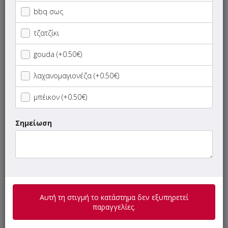
Σαλάτες
bbq σως
τζατζίκι
Τεμάχια
gouda (+0.50€)
Πίτες
λαχανομαγιονέζα (+0.50€)
Πίτες Γίγας
μπέικον (+0.50€)
Αραβικές Πίτες
Σημείωση
Σάντουιτς
Σκεπαστές
Αυτή τη στιγμή το κατάστημα δεν εξυπηρετεί
Μερίδες
παραγγελίες.
Ποικιλίες