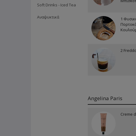
Μπισκότ
Soft Drinks - Iced Tea
Αναψυκτικά
1 Φυσικ
Πορτοκά
Κουλούρ
2 Fredd
Angelina Paris
Creme d