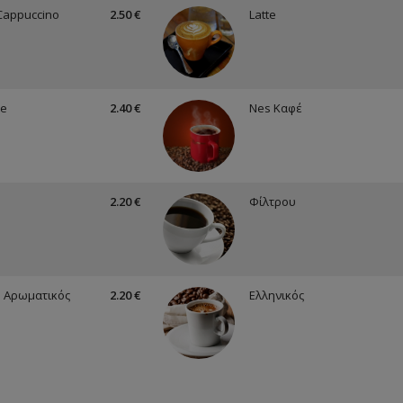
Cappuccino
2.50 €
Latte
te
2.40 €
Nes Καφέ
2.20 €
Φίλτρου
 Αρωματικός
2.20 €
Ελληνικός