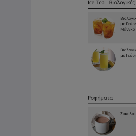
Ice Tea - Βιολογικέ
Βιολογι
με Γεύσ
Μάνγκο
Βιολογι
με Γεύσ
Ροφήματα
Σοκολάτ