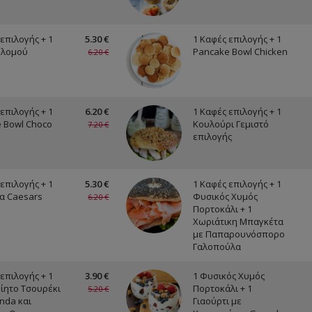
επιλογής + 1
5.30 €
1 Καφές επιλογής + 1
ολομού
Pancake Bowl Chicken
6.20 €
επιλογής + 1
6.20 €
1 Καφές επιλογής + 1
 Bowl Choco
Κουλούρι Γεμιστό
7.20 €
επιλογής
επιλογής + 1
5.30 €
1 Καφές επιλογής + 1
α Caesars
Φυσικός Χυμός
6.20 €
Πορτοκάλι + 1
Χωριάτικη Μπαγκέτα
με Παπαρουνόσπορο
Γαλοπούλα
επιλογής + 1
3.90 €
1 Φυσικός Χυμός
ίητο Τσουρέκι
Πορτοκάλι + 1
5.20 €
nda και
Γιαούρτι με