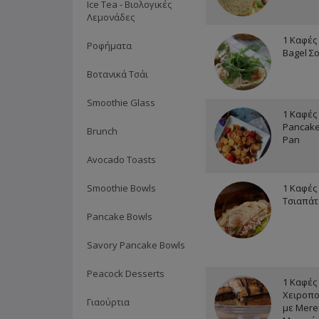
Ice Tea - Βιολογικές
Λεμονάδες
1 Καφές 
Ροφήματα
Bagel Σ
Βοτανικά Τσάι
Smoothie Glass
1 Καφές 
Pancake
Brunch
Pan
Avocado Toasts
Smoothie Bowls
1 Καφές 
Τσιαπάτ
Pancake Bowls
Savory Pancake Bowls
Peacock Desserts
1 Καφές 
Χειροπο
Γιαούρτια
με Mere