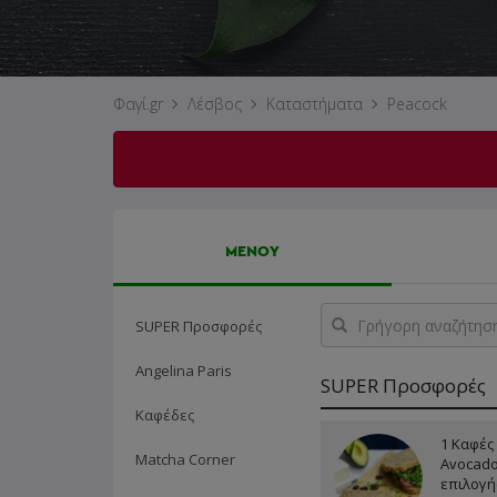
Φαγί.gr
Λέσβος
Καταστήματα
Peacock
ΜΕΝΟΥ
Γρήγορη
SUPER Προσφορές
αναζήτηση
προϊόντος...
Angelina Paris
SUPER Προσφορές
Καφέδες
1 Καφές 
Matcha Corner
Avocado
επιλογή