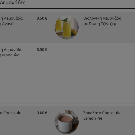
ς Λεμονάδες
κή Λεμονάδα
3.50 €
Βιολογική Λεμονάδα
η Ανανά -
με Γεύση Τζίντζερ
κή Λεμονάδα
3.50 €
η Φράουλα
α Chocolulu
3.00 €
Σοκολάτα Chocolulu
Lemon Pie