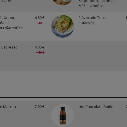
ο Oreo
Χειροποίητη Granola -
Μέλι - Φρούτα
ός Χυμός
4.80 €
2 Avocado Toast
λι + 1
επιλογής
5.40 €
ι Γαλοπούλα
o Espresso
4.00 €
4.40 €
e Marron
7.90 €
Hot Chocolate Bottle