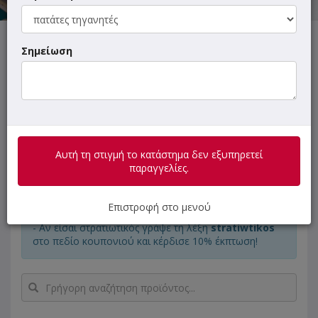
Αυτή τη στιγμή το κατάστημα δεν εξυπηρετεί παραγγελίες.
Σημείωση
ΜΕΝΟΥ
ΠΛΗΡΟΦΟΡΙΕΣ
ΑΞΙΟΛΟΓΗΣΕΙΣ
Αυτή τη στιγμή το κατάστημα δεν εξυπηρετεί
παραγγελίες.
- Happy Hour (16:30 - 21:30): Όλα τα μαγειρευτά -20%!
- Αν είσαι φοιτητής γράψε τη λέξη
foititis
στο πεδίο
Επιστροφή στο μενού
κουπονιού και κέρδισε 15% έκπτωση!
- Αν είσαι στρατιωτικός γράψε τη λέξη
stratiwtikos
στο πεδίο κουπονιού και κέρδισε 10% έκπτωση!
Γρήγορη
αναζήτηση
προϊόντος...