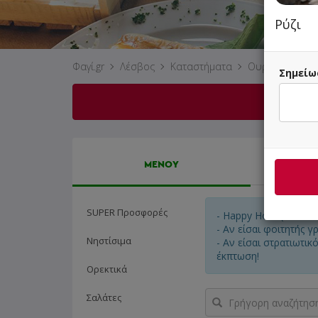
Ρύζι
Φαγί.gr
Λέσβος
Καταστήματα
Ουρανός
Σημείω
ΜΕΝΟΥ
SUPER Προσφορές
- Happy Hour (16:30 -
- Αν είσαι φοιτητής γ
Νηστίσιμα
- Αν είσαι στρατιωτικ
έκπτωση!
Ορεκτικά
Γρήγορη
Σαλάτες
αναζήτηση