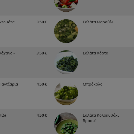
Ντομάτα
3.50 €
Σαλάτα Μαρούλι
Λάχανο -
3.50 €
Σαλάτα Χόρτα
Παντζάρια
4.50 €
Μπρόκολο
ίδι
4.50 €
Σαλάτα Κολοκυθάκι
Βραστό