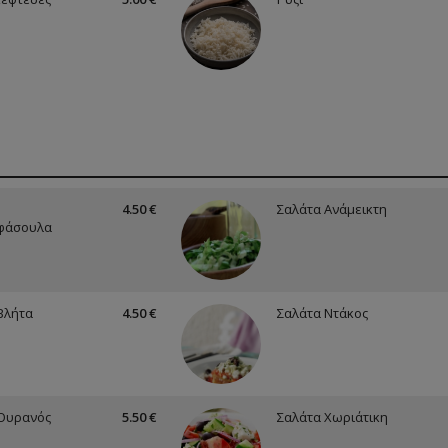
4.50 €
Σαλάτα Ανάμεικτη
φάσουλα
Βλήτα
4.50 €
Σαλάτα Ντάκος
Ουρανός
5.50 €
Σαλάτα Χωριάτικη