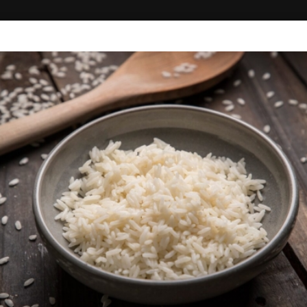
ΚΗ
ΔΙΑΓΩΝΙΣΜΟΙ
ΣΥΝΔΕΣΗ
ΟΥΡΑΝΟΣ
Ψάρια - Θαλασσινά, Εδεσματοπωλεία, Μαγειρευτό
5.00+
Ναυμαχίας Έλλης 15, Μυτιλήνη