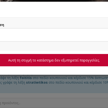
ση
Αυτή τη στιγμή το κατάστημα δεν εξυπηρετεί παραγγελίες.
ΠΛΗΡΟΦΟΡΙΕΣ
ΑΞΙΟΛΟΓΗΣΕΙΣ
Αυτή τη στιγμή το κατάστημα δεν εξυπηρετεί παραγγελίες.
 21:30): Όλα τα μαγειρευτά -20%!
ράψε τη λέξη
foititis
στο πεδίο κουπονιού και κέρδισε 15% έκπτωση
ός γράψε τη λέξη
stratiwtikos
στο πεδίο κουπονιού και κέρδισε 10