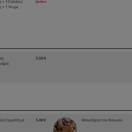
ς + 3 Σαλάτες
28.00 €
ς + 1 Ψωμί
μη
5.50 €
νάρα
ια Γεμιστά με
5.00 €
Μανιτάρια του Βουνού