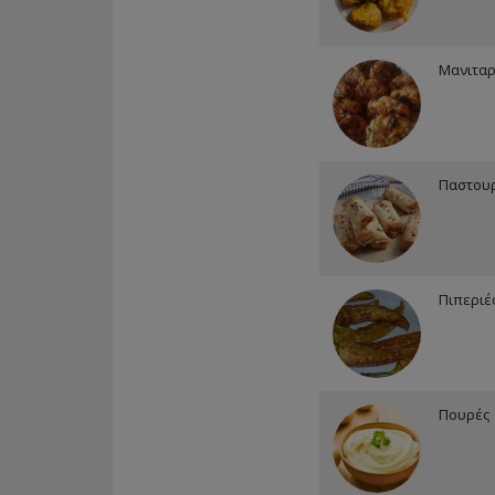
Μανιτα
Παστου
Πιπεριέ
Πουρές