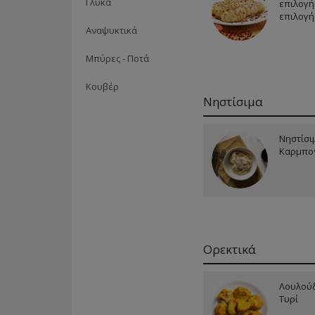
Γλυκά
επιλογή
επιλογή
Αναψυκτικά
Μπύρες - Ποτά
Κουβέρ
Νηστίσιμα
Νηστίσι
Καρμπο
Ορεκτικά
Λουλούδ
Τυρί