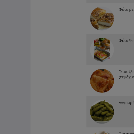
Φέτα με
Φέτα Ψ
Γκιουζλ
(τεμάχιο
Αγγουρά
Πατατοκ