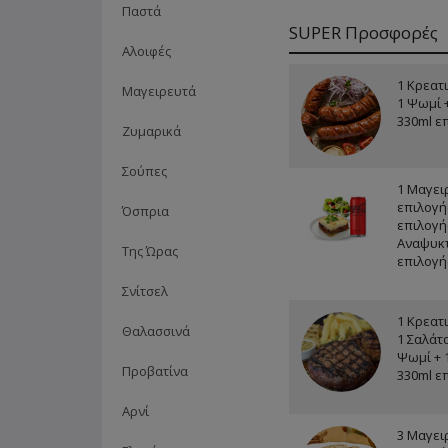
προϊόντος...
Παστά
SUPER Προσφορές
Αλοιφές
1 Κρεατ
Μαγειρευτά
1 Ψωμί 
330ml ε
Ζυμαρικά
Σούπες
1 Μαγει
επιλογή
Όσπρια
επιλογής
Αναψυκτ
Της Ώρας
επιλογή
Σνίτσελ
1 Κρεατ
Θαλασσινά
1 Σαλάτα
Ψωμί + 
Προβατίνα
330ml ε
Αρνί
3 Μαγει