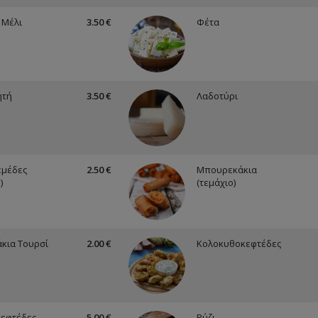
 Μέλι
3.50 €
Φέτα
ητή
3.50 €
Λαδοτύρι
εμέδες
2.50 €
Μπουρεκάκια
)
(τεμάχιο)
κια Τουρσί
2.00 €
Κολοκυθοκεφτέδες
εφτέδες
5.00 €
Ρύζι