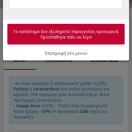
Το κατάστημα δεν εξυπηρετεί παραγγελίες προσωρινά.
Προσπάθησε πάλι σε λίγο!
Το κατάστημα δεν εξυπηρετεί παραγγελίες προσωρινά.
Προσπάθησε πάλι σε λίγο!
Επιστροφή στο μενού
ΜΕΝΟΥ
ΠΛΗΡΟΦΟΡΙΕΣ
ΑΞΙΟΛΟΓΗΣΕΙΣ
-Αν είσαι φοιτητής ή στρατιωτικός γράψε τη λέξη
foititis
ή
stratiwtikos
στο πεδίο κουπονιού και
κέρδισε 10% έκπτωση! (Δεν συνδυάζεται με άλλες
προσφορές ή εκπτώσεις)
-
Happy Hour
(16:00 - 18:00): Όλα τα μαγειρευτά
πιάτα ημέρας
-15%
! (Η προσφορά
ΔΕΝ
ισχύει τις
Κυριακές!)