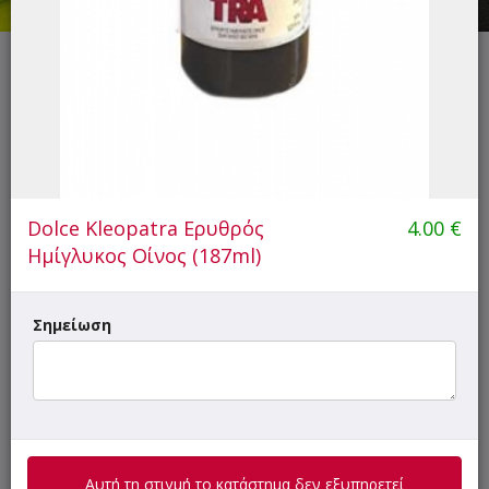
Αυτή τη στιγμή το κατάστημα δεν εξυπηρετεί παραγγελίες.
ΜΕΝΟΥ
ΠΛΗΡΟΦΟΡΙΕΣ
ΑΞΙΟΛΟΓΗΣΕΙΣ
Dolce Kleopatra Ερυθρός
4.00
€
Ημίγλυκος Οίνος (187ml)
-Αν είσαι φοιτητής ή στρατιωτικός γράψε τη λέξη
foititis
ή
stratiwtikos
στο πεδίο κουπονιού και
Σημείωση
κέρδισε 10% έκπτωση! (Δεν συνδυάζεται με άλλες
προσφορές ή εκπτώσεις)
-
Happy Hour
(16:00 - 18:00): Όλα τα μαγειρευτά
πιάτα ημέρας
-15%
! (Η προσφορά
ΔΕΝ
ισχύει τις
Κυριακές!)
Γρήγορη
Αυτή τη στιγμή το κατάστημα δεν εξυπηρετεί