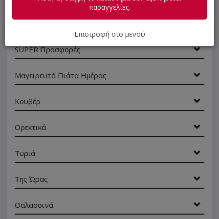
αναζήτηση
παραγγελίες.
προϊόντος...
Οι προτάσεις μας
Επιστροφή στο μενού
SUPER Προσφορές
Μαγειρευτά Πιάτα Ημέρας
Κουβέρ
Ορεκτικά
Τυριά
Της Ώρας
Θαλασσινά