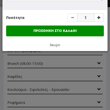
Ποσότητα
ΜΕΝΟΥ
ΠΛΗΡΟΦΟΡΙΕΣ
ΑΞΙΟΛΟΓΗΣΕΙΣ
ΠΡΟΣΘΗΚΗ ΣΤΟ ΚΑΛΑΘΙ
Γρήγορη
αναζήτηση
προϊόντος...
Άκυρο
SUPER Προσφορές
Brunch (08:00-15:00)
Καφέδες
Κουλούρια - Σφολιάτες - Κρουασάν
Ροφήματα