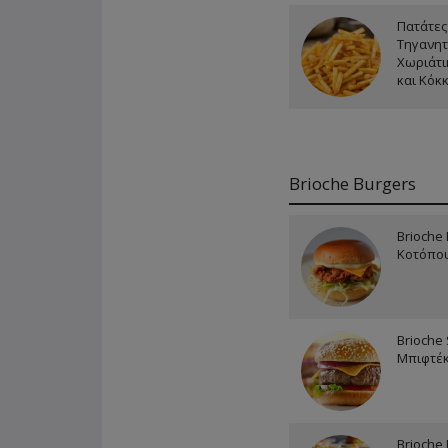
Πατάτες
Τηγανητ
Χωριάτι
και Κόκ
Brioche Burgers
Brioche 
Κοτόπο
Brioche
Μπιφτέκ
Brioche