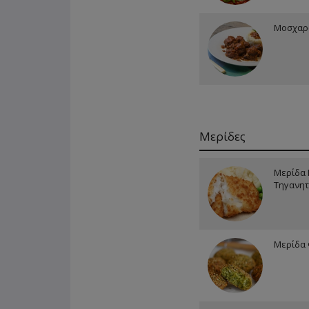
Μοσχαρά
Μερίδες
Μερίδα
Τηγανητ
Μερίδα