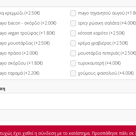
q κρεμμύδι (+2.50€)
mayo τηγανητού αυγού (+1.8
yo bacon - σκόρδο (+2.00€)
spicy ρώσικη σαλάτα (+4.00€)
ect by Βραδύπους
ayo vegan τρούφας (+1.80€)
κέτσαπ καρότο (+2.50€)
ayo μουστάρδας (+2.50€)
κρέμα γραβιέρας (+2.50€)
υχώς έχει χαθεί η σύνδεση με το κατάστημα. Προσπάθησε πάλι σε 
ayo πράσο (+2.00€)
μουστάρδα πιπεριάς (+2.50€)
ayo σκόρδου (+1.80€)
τυροκαυτερή (+4.00€)
ΠΛΗΡΟΦΟΡΙΕΣ
ΑΞΙΟΛΟΓΗΣΕΙΣ
yo ταραμά (+2.20€)
χούμους φασολιού (+4.00€)
ση
οπίρουνο
0.10 €
υχώς έχει χαθεί η σύνδεση με το κατάστημα. Προσπάθησε πάλι σε 