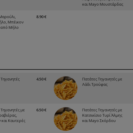
και Mayo Μουστάρδας
Μαρούλι,
8.90 €
ήλο, Μπέικον
ι από Μήλο
 Τηγανητές
4.50 €
Πατάτες Τηγανητές με
Λάδι Τρούφας
 Τηγανητές με
6.50 €
Πατάτες Τηγανητές με
ραβιέρας,
Κατσικίσιο Τυρί Άλμης
 και Καυτερές
και Mayo Σκόρδου