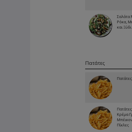
Σαλάτα 
Ρόκα, Μ
και Ξύδ
Πατάτες
Πατάτες
Πατάτες
Κρέμα Γ
Μπέικον
Πίκλες