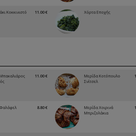
κι Κοκκινιστό
11.00 €
Χόρτα Εποχής
 Μπακαλιάρος
11.00 €
Μερίδα Κοτόπουλο
ός
Σνίτσελ
 Φαλάφελ
8.80 €
Μερίδα Χοιρινά
Μπριζολάκια