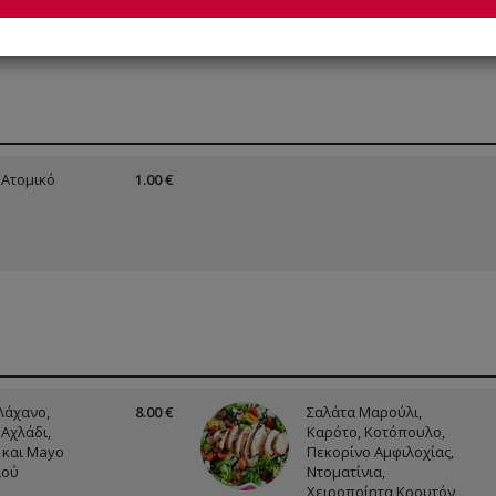
Ατομικό
1.00 €
Λάχανο,
8.00 €
Σαλάτα Μαρούλι,
 Αχλάδι,
Καρότο, Κοτόπουλο,
 και Mayo
Πεκορίνο Αμφιλοχίας,
ιού
Ντοματίνια,
Χειροποίητα Κρουτόν