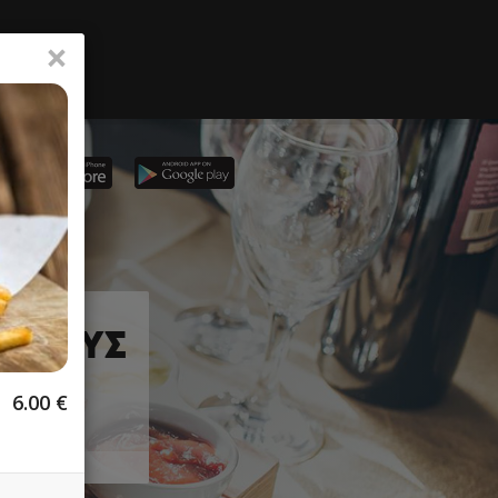
×
ΔΥΠΟΥΣ
6.00
€