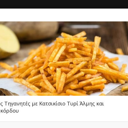
ΚΗ
ΔΙΑΓΩΝΙΣΜΟΙ
ΣΥΝΔΕΣΗ
ΑΚΕΤΟ» PROJECT BY ΒΡΑ
Fast Food, Μαγειρευτό, Burger
ς Τηγανητές με Κατσικίσιο Τυρί Άλμης και
5.00
Σκόρδου
Αγ. Γεωργίου 20 Φρούριο, Χίος