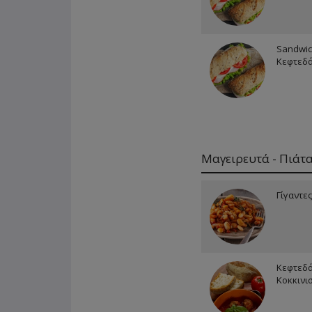
Sandwic
Κεφτεδά
Μαγειρευτά - Πιάτ
Γίγαντες
Κεφτεδά
Κοκκινι