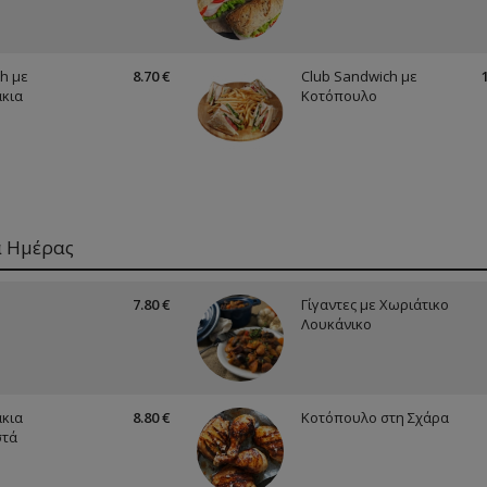
h με
8.70 €
Club Sandwich με
κια
Κοτόπουλο
α Ημέρας
7.80 €
Γίγαντες με Χωριάτικο
Λουκάνικο
κια
8.80 €
Κοτόπουλο στη Σχάρα
στά