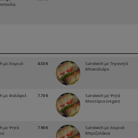
νοπούλα
h με Χοιρινό
8.50 €
Sandwich με Τηγανητό
Μπακαλιάρο
h με Φαλάφελ
7.70 €
Sandwich με Ψητά
Μανιτάρια (vegan)
h με Ψητά
7.90 €
Sandwich με Χοιρινά
ια
Μπριζολάκια