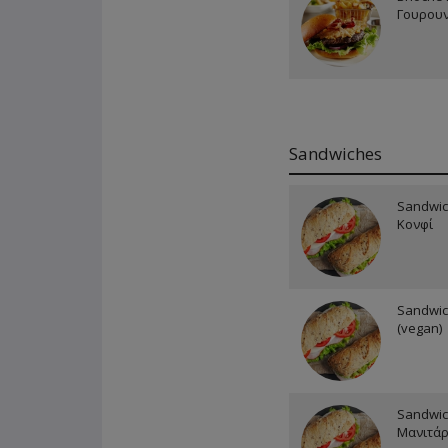
Γουρου
Sandwiches
Sandwic
Κονφί
Sandwic
(vegan)
Sandwic
Μανιτάρ