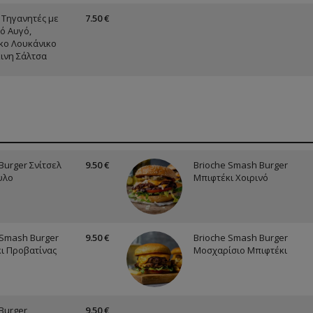
 Τηγανητές με
7.50 €
ό Αυγό,
κο Λουκάνικο
κινη Σάλτσα
Burger Σνίτσελ
9.50 €
Brioche Smash Burger
υλο
Μπιφτέκι Χοιρινό
 Smash Burger
9.50 €
Brioche Smash Burger
ι Προβατίνας
Μοσχαρίσιο Μπιφτέκι
 Burger
9.50 €