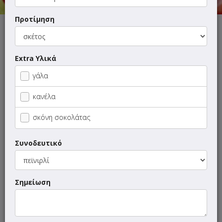
Προτίμηση
ΜΕΝΟΥ
ΠΛΗΡΟΦΟΡΙΕΣ
ΑΞΙΟΛΟΓΗΣΕΙΣ
Extra Υλικά
Γρήγορη
γάλα
αναζήτηση
προϊόντος...
κανέλα
Οι προτάσεις μας
σκόνη σοκολάτας
SUPER Προσφορές
Συνοδευτικό
Καφέδες - Ροφήματα
Φυσικός Χυμός Πορτοκάλι
Σημείωση
Σφολιατοειδή