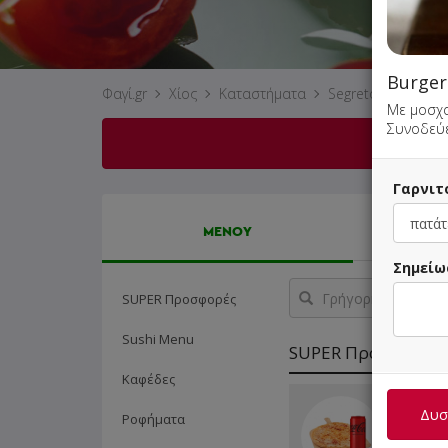
Burger
Φαγί.gr
Χίος
Καταστήματα
Segreto
Με μοσχαρ
Συνοδεύε
Δυστ
Γαρνιτ
ΜΕΝΟΥ
Σημείω
Γρήγορη
SUPER Προσφορές
αναζήτηση
προϊόντος...
Sushi Menu
SUPER Προσφορές
Καφέδες
1 Club 
Δυστ
Ροφήματα
Γαλοπού
Αναψυκτ