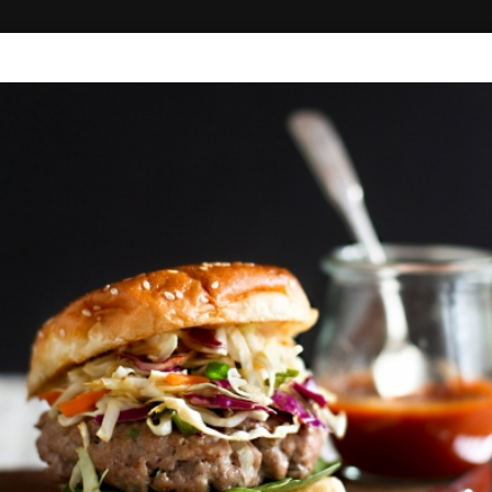
ΚΗ
ΔΙΑΓΩΝΙΣΜΟΙ
ΣΥΝΔΕΣΗ
SEGRETO
ακ - Καφέ, Cocktail - Ποτό, Πίτσα - Ζυμαρικά, Fast Food, Παγωτό - Γλ
0.00+
26'
Ζαχαρίου 2 - Πλατεία Κάστρου, Χίος