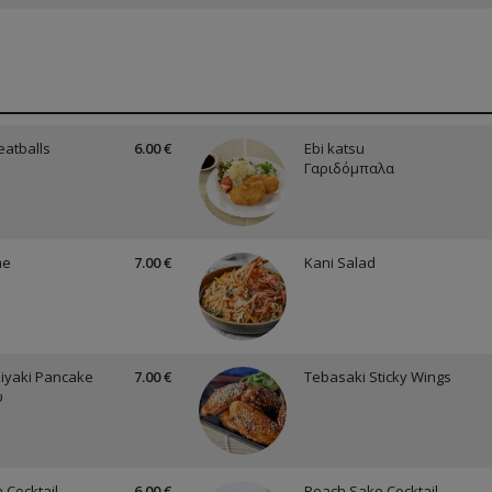
eatballs
6.00 €
Ebi katsu
Γαριδόμπαλα
me
7.00 €
Kani Salad
yaki Pancake
7.00 €
Tebasaki Sticky Wings
υ
 Cocktail
6.00 €
Peach Sake Cocktail