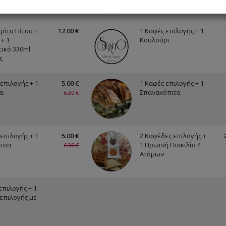
ς
ρίτα Πίτσα +
12.00 €
1 Καφές επιλογής + 1
+ 1
Κουλούρι
ικό 330ml
ς
επιλογής + 1
5.00 €
1 Καφές επιλογής + 1
α
Σπανακόπιτα
6.30 €
επιλογής + 1
5.00 €
2 Καφέδες επιλογής +
τσα
1 Πρωινή Ποικιλία 4
6.30 €
Ατόμων
επιλογής + 1
 επιλογής με