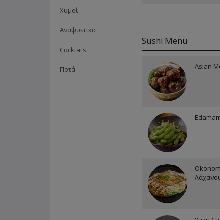
Χυμοί
Αναψυκτικά
Sushi Menu
Cocktails
Asian M
Ποτά
Edama
Okonomi
Λάχανο
Yuzu Gin