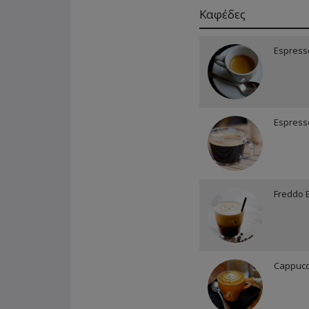
Καφέδες
Espress
Espress
Freddo 
Cappucc