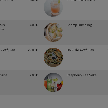
olls
7.00 €
Shrimp Dumpling
κών
α 2 Ατόμων
25.00 €
Ποικιλία 4 Ατόμων
ngria
7.00 €
Raspberry Tea Sake