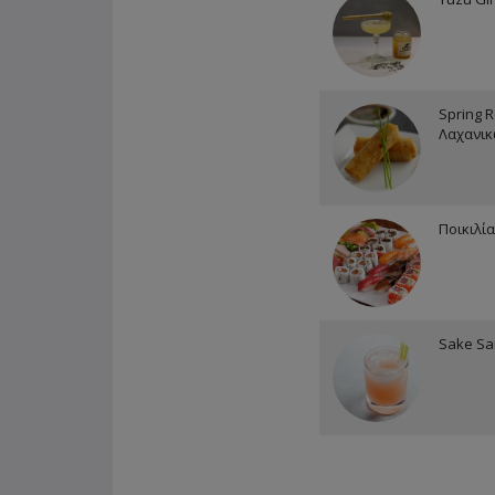
Spring R
Λαχανι
Ποικιλί
Sake Sa