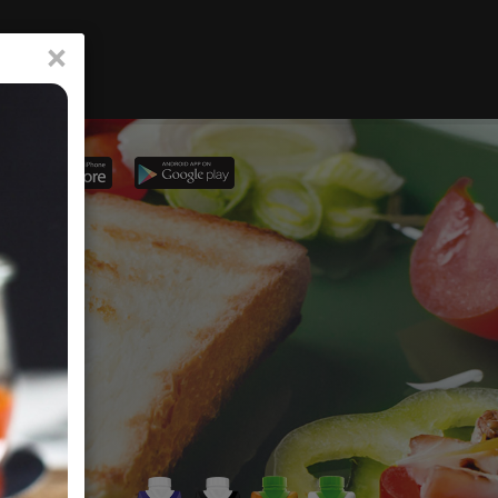
×
υκό