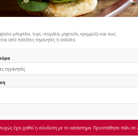
ίσιο μπιφτέκι, τυρί, ντομάτα, μαρούλι, κρεμμύδι και σως.
ται από πατάτες τηγανητές ή σαλάτα.
υχώς έχει χαθεί η σύνδεση με το κατάστημα. Προσπάθησε πάλι σε 
ούρα
ΠΛΗΡΟΦΟΡΙΕΣ
ΑΞΙΟΛΟΓΗΣΕΙΣ
ση
Sandwich
8.90 €
1 Καφές επιλογής + 1
υχώς έχει χαθεί η σύνδεση με το κατάστημα. Προσπάθησε πάλι σε 
λα + 1
Πρωινό επιλογής
9.40 €
ικό 330ml