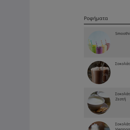
Ροφήματα
Smoothi
Σοκολάτ
Σοκολάτ
Ζεστή
Σοκολάτ
Viennoi