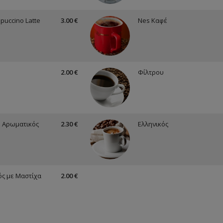
puccino Latte
3.00 €
Nes Καφέ
2.00 €
Φίλτρου
 Αρωματικός
2.30 €
Ελληνικός
ός με Μαστίχα
2.00 €