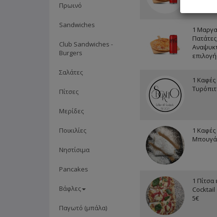
Πρωινό
επιλογή
Sandwiches
1 Μαργα
Πατάτες 
Club Sandwiches -
Αναψυκτ
Burgers
επιλογή
Σαλάτες
1 Καφές 
Τυρόπιτ
Πίτσες
Μερίδες
Ποικιλίες
1 Καφές 
Μπουγά
Νηστίσιμα
Pancakes
1 Πίτσα 
Βάφλες
Cocktail
5€
Παγωτό (μπάλα)