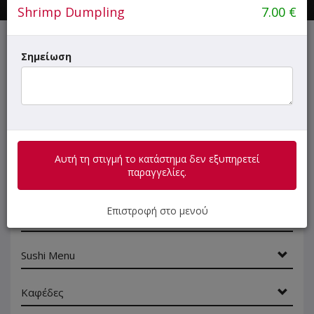
Shrimp Dumpling
7.00
€
Αυτή τη στιγμή το κατάστημα δεν εξυπηρετεί παραγγελίες.
Σημείωση
ΜΕΝΟΥ
ΠΛΗΡΟΦΟΡΙΕΣ
ΑΞΙΟΛΟΓΗΣΕΙΣ
Αυτή τη στιγμή το κατάστημα δεν εξυπηρετεί
παραγγελίες.
Γρήγορη
αναζήτηση
προϊόντος...
Επιστροφή στο μενού
SUPER Προσφορές
Sushi Menu
Καφέδες