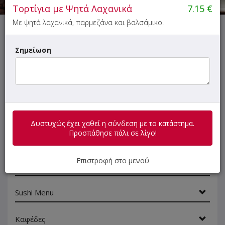
Τορτίγια με Ψητά Λαχανικά
7.15
€
Με ψητά λαχανικά, παρμεζάνα και βαλσάμικο.
Δυστυχώς έχει χαθεί η σύνδεση με το κατάστημα.
Προσπάθησε πάλι σε λίγο!
Σημείωση
ΜΕΝΟΥ
ΠΛΗΡΟΦΟΡΙΕΣ
ΑΞΙΟΛΟΓΗΣΕΙΣ
Δυστυχώς έχει χαθεί η σύνδεση με το κατάστημα.
Προσπάθησε πάλι σε λίγο!
Γρήγορη
αναζήτηση
προϊόντος...
Επιστροφή στο μενού
SUPER Προσφορές
Sushi Menu
Καφέδες