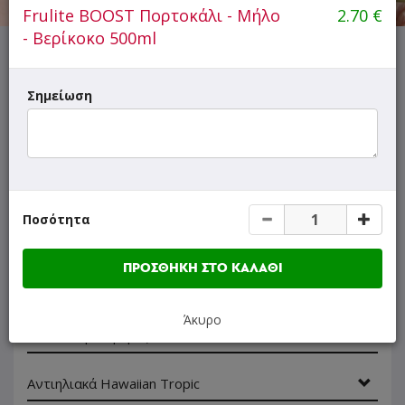
Frulite BOOST Πορτοκάλι - Μήλο
2.70
€
- Βερίκοκο 500ml
ΜΕΝΟΥ
ΠΛΗΡΟΦΟΡΙΕΣ
ΑΞΙΟΛΟΓΗΣΕΙΣ
Σημείωση
- Τα τσιγάρα και οι καπνοί πληρώνονται με μετρητά ή
με την εφαρμογή Iris κατά την παράδοση!
- Για συναλλαγές που επιθυμείτε να γίνονται με IRIS
επικοινωνήστε με το κατάστημα!
- Με αγορές άνω των 20€
ΔΩΡΟ
2 Εμφιαλωμένα Νερά
Ποσότητα
1.5lt!
ΠΡΟΣΘΗΚΗ ΣΤΟ ΚΑΛΑΘΙ
Γρήγορη
αναζήτηση
προϊόντος...
Άκυρο
SUPER Προσφορές
Αντιηλιακά Hawaiian Tropic