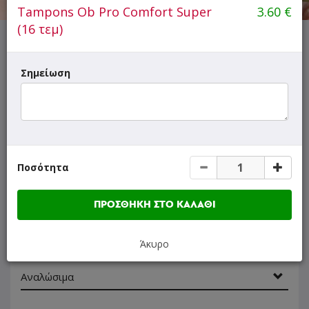
Tampons Ob Pro Comfort Super
3.60
€
(16 τεμ)
ΜΕΝΟΥ
ΠΛΗΡΟΦΟΡΙΕΣ
ΑΞΙΟΛΟΓΗΣΕΙΣ
Σημείωση
(20:00 - 22:00): Όλες οι σφολιάτες και τα σάντουιτς
-50%
μόνο για παραγγελίες Take Away!
Γρήγορη
Ποσότητα
αναζήτηση
προϊόντος...
SUPER Προσφορές
ΠΡΟΣΘΗΚΗ ΣΤΟ ΚΑΛΑΘΙ
Minion Cafe
Άκυρο
Αναλώσιμα