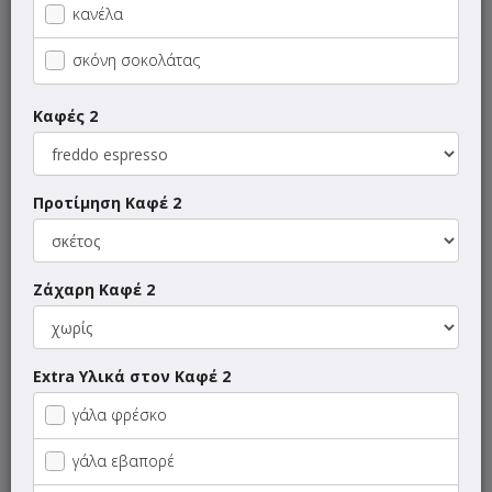
κανέλα
ΝΗΣΤΙΣΙΜΑ
σκόνη σοκολάτας
Καφέδες - Ροφήματα
Καφές 2
Φρέσκοι Φυσικοί Χυμοί
Προτίμηση Καφέ 2
Μπουγάτσα
Πίτες - Σφολιάτες
Ζάχαρη Καφέ 2
Κρουασάν - Βάφλες
Extra Υλικά στον Καφέ 2
Λουκουμάδες Αλμυροί
γάλα φρέσκο
Λουκουμάδες Γλυκοί
γάλα εβαπορέ