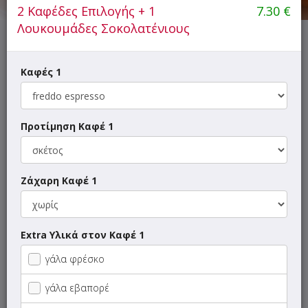
2 Καφέδες Επιλογής + 1
7.30
€
Λουκουμάδες Σοκολατένιους
ΜΕΝΟΥ
ΠΛΗΡΟΦΟΡΙΕΣ
ΑΞΙΟΛΟΓΗΣΕΙΣ
Καφές 1
Gift Box:
Στείλε την παραγγελία σου ως δώρο στους
αγαπημένους σου, πληρώνοντας με κάρτα και
Προτίμηση Καφέ 1
γράφοντας στα σχόλια την ευχή που θέλεις να την
συνοδεύει! Τα υπόλοιπα άστα πάνω μας :)
Ζάχαρη Καφέ 1
Γρήγορη
αναζήτηση
προϊόντος...
Οι προτάσεις μας
Extra Υλικά στον Καφέ 1
γάλα φρέσκο
SUPER Προσφορές
γάλα εβαπορέ
Φοιτητικές Προσφορές