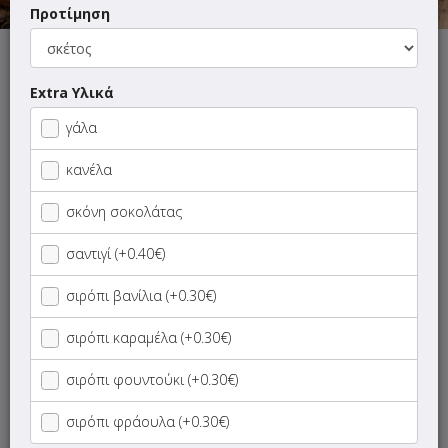
Προτίμηση
Αυτή τη στιγμή το κατάστημα δεν εξυπηρετεί παραγγελίες.
Extra Υλικά
γάλα
κανέλα
ΜΕΝΟΥ
ΠΛΗΡΟΦΟΡΙΕΣ
ΑΞΙΟΛΟΓΗΣΕΙΣ
σκόνη σοκολάτας
Γρήγορη
σαντιγί (+0.40€)
αναζήτηση
προϊόντος...
σιρόπι βανίλια (+0.30€)
Καφέδες - Ροφήματα
σιρόπι καραμέλα (+0.30€)
Σφολιάτες
σιρόπι φουντούκι (+0.30€)
Σάντουιτς
σιρόπι φράουλα (+0.30€)