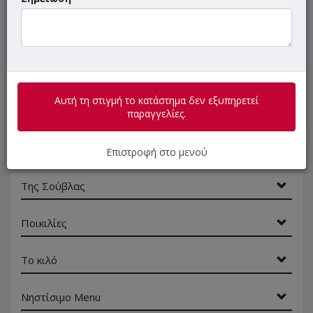
Ψωμάκι
Σκεπαστή Πίτα
Burgers
Αυτή τη στιγμή το κατάστημα δεν εξυπηρετεί
Club Sandwiches
παραγγελίες.
Μερίδες
Επιστροφή στο μενού
Της Σούβλας
Ποικιλίες
Το κιλό
Νηστίσιμο Menu