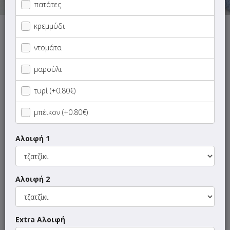
πατάτες
κρεμμύδι
Αυτή τη στιγμή το κατάστημα δεν εξυπηρετεί παραγγελίες.
ντομάτα
μαρούλι
ΜΕΝΟΥ
ΠΛΗΡΟΦΟΡΙΕΣ
ΑΞΙΟΛΟΓΗΣΕΙΣ
τυρί (+0.80€)
Γρήγορη
αναζήτηση
μπέικον (+0.80€)
προϊόντος...
Κουβέρ
Αλοιφή 1
Πιάτα Ημέρας
Αλοιφή 2
Ορεκτικά
Αλοιφές
Extra Αλοιφή