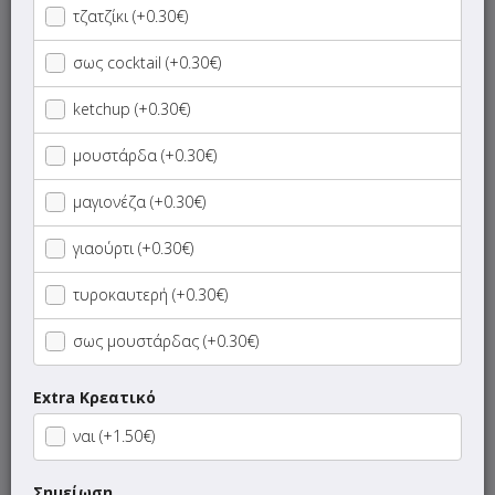
τζατζίκι (+0.30€)
Σαλάτες
σως cocktail (+0.30€)
Πατάτες
ketchup (+0.30€)
Τεμάχια
μουστάρδα (+0.30€)
μαγιονέζα (+0.30€)
Πίτα
γιαούρτι (+0.30€)
Πίτα Γίγας
τυροκαυτερή (+0.30€)
Αραβική Πίτα
σως μουστάρδας (+0.30€)
Ανοιχτές Πίτες
Extra Κρεατικό
ναι (+1.50€)
Ανοιχτές Πίτες Γίγας
Σημείωση