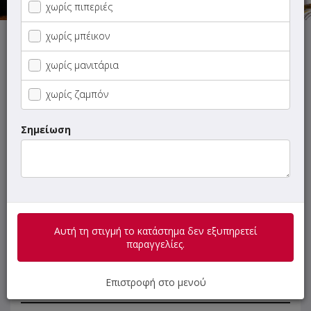
χωρίς πιπεριές
χωρίς μπέικον
Αυτή τη στιγμή το κατάστημα δεν εξυπηρετεί παραγγελίες.
χωρίς μανιτάρια
χωρίς ζαμπόν
Σημείωση
ΜΕΝΟΥ
ΠΛΗΡΟΦΟΡΙΕΣ
ΑΞΙΟΛΟΓΗΣΕΙΣ
Γρήγορη
αναζήτηση
προϊόντος...
ΔΕΣ...ΤΟ COMBO
Αυτή τη στιγμή το κατάστημα δεν εξυπηρετεί
παραγγελίες.
SUPER Προσφορές
Επιστροφή στο μενού
ΠΑΙΔΙΚΑ ΓΕΥΜΑΤΑ