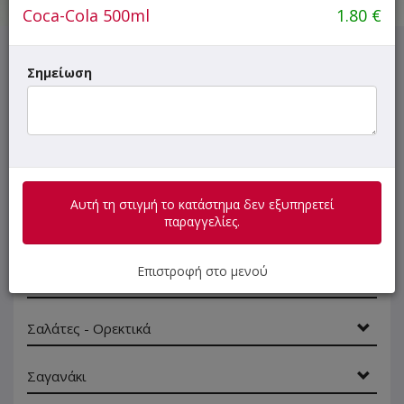
Coca-Cola 500ml
1.80
€
Αυτή τη στιγμή το κατάστημα δεν εξυπηρετεί παραγγελίες.
Σημείωση
ΜΕΝΟΥ
ΠΛΗΡΟΦΟΡΙΕΣ
ΑΞΙΟΛΟΓΗΣΕΙΣ
Αυτή τη στιγμή το κατάστημα δεν εξυπηρετεί
παραγγελίες.
Γρήγορη
αναζήτηση
προϊόντος...
Επιστροφή στο μενού
SUPER Προσφορές
Σαλάτες - Ορεκτικά
Σαγανάκι