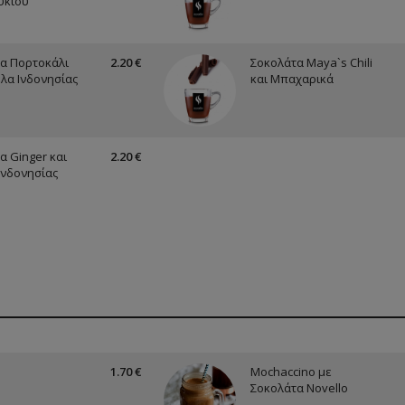
υκιού
α Πορτοκάλι
2.20 €
Σοκολάτα Maya`s Chili
έλα Ινδονησίας
και Μπαχαρικά
α Ginger και
2.20 €
Ινδονησίας
1.70 €
Mochaccino με
Σοκολάτα Novello