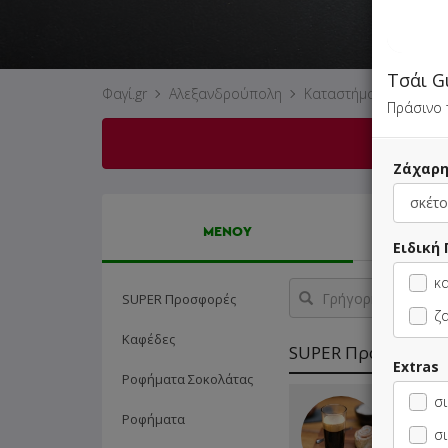
Τσάι G
Φαγί.gr
Αλεξανδρούπολη
Καταστήματα
Kenn
Πράσινο τ
Ζάχαρ
ΜΕΝΟΥ
Ειδική
κ
Γρήγορη
SUPER Προσφορές
αναζήτηση
ζ
προϊόντος...
Καφέδες
SUPER Προσφορές
Extras
Ροφήματα Σοκολάτας
σι
1 Καφές 
Ροφήματα
Νερό 50
σι
0.30€