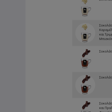
Σοκολάτ
Καραμέ
και Τρι
Μπισκό
Σοκολάτ
Σοκολάτ
Σοκολάτ
και Πρα