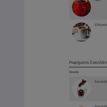
Ελληνικ
Ροφήματα Σοκολάτ
Novello
Σοκολά
Σοκολάτ