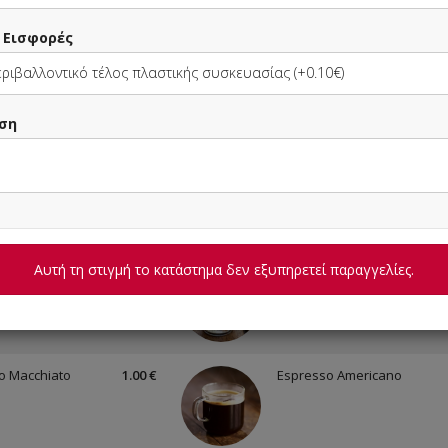
ς Εισφορές
Frappe + 1
1.70 €
ριβαλλοντικό τέλος πλαστικής συσκευασίας (+0.10€)
0ml Μόνο
ση
Αυτή τη στιγμή το κατάστημα δεν εξυπηρετεί παραγγελίες.
o
0.70 €
Espresso Lungo
o Macchiato
1.00 €
Espresso Americano