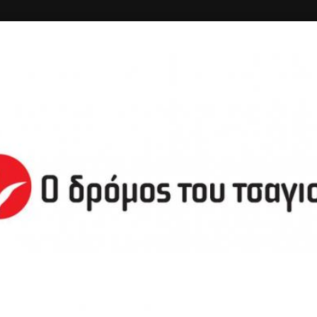
ΚΗ
ΔΙΑΓΩΝΙΣΜΟΙ
ΣΥΝΔΕΣΗ
KENNEDY
Καφές, Fast Food
3.00+
Ιωακείμ Καβύρη 12, Αλεξανδρούπολη