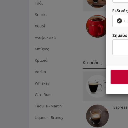
Τσάι
Ειδικέ
Snacks
1 Nes ή 
πε
Νερό 50
Χυμοί
0.20€
Σημείω
Αναψυκτικά
Μπύρες
Κρασιά
Καφέδες
Vodka
Espress
Whiskey
Gin - Rum
Tequila - Μartini
Espress
Liqueur - Brandy