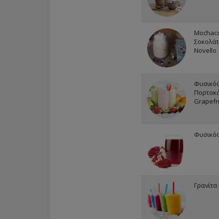
Mochacc
Σοκολάτ
Novello
Φυσικός
Πορτοκά
Grapefr
Φυσικός
Γρανίτα