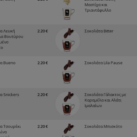
Μαστίχα και
Τριαντάφυλλο
α Λευκή
2.20 €
Σοκολάτα Bitter
λα Βουτύρου
μμένο
το
α Bueno
2.20 €
Σοκολάτα Lila Pause
α Snickers
2.20 €
Σοκολάτα Γάλακτος με
Καραμέλα και Αλάτι
Ιμαλαΐων
α Τσουρέκι
2.20 €
Σοκολάτα Μπισκότο
λίνα