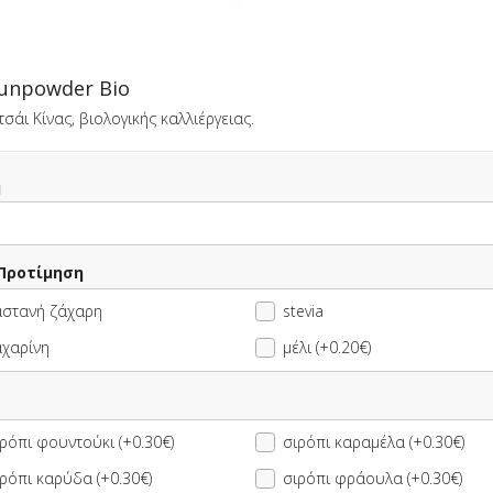
unpowder Bio
edy
σάι Κίνας, βιολογικής καλλιέργειας.
Αυτή τη στιγμή το κατάστημα δεν εξυπηρετεί παραγγελίες.
η
ΠΛΗΡΟΦΟΡΙΕΣ
ΑΞΙΟΛΟΓΗΣΕΙΣ
 Προτίμηση
αστανή ζάχαρη
stevia
αχαρίνη
μέλι (+0.20€)
ρόπι φουντούκι (+0.30€)
σιρόπι καραμέλα (+0.30€)
επιλογής + 1
1 Ρόφημα Σοκολάτας
0ml Μόνο
επιλογής + 1 Νερό
ρόπι καρύδα (+0.30€)
σιρόπι φράουλα (+0.30€)
500ml