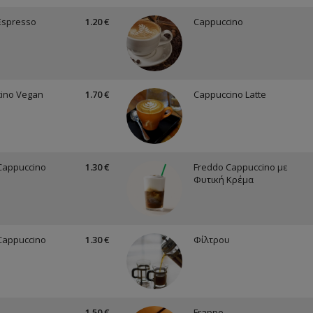
Espresso
1.20 €
Cappuccino
ino Vegan
1.70 €
Cappuccino Latte
Cappuccino
1.30 €
Freddo Cappuccino με
Φυτική Κρέμα
Cappuccino
1.30 €
Φίλτρου
1.50 €
Frappe