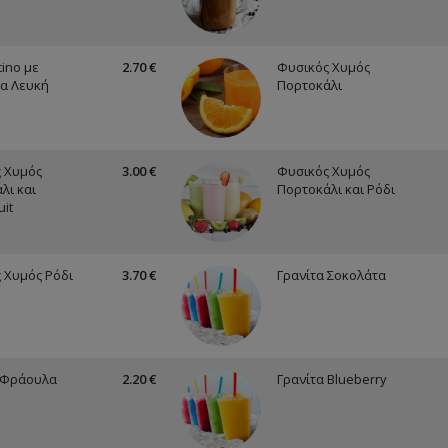
ino με
2.70 €
Φυσικός Χυμός
α Λευκή
Πορτοκάλι
 Χυμός
3.00 €
Φυσικός Χυμός
λι και
Πορτοκάλι και Ρόδι
uit
 Χυμός Ρόδι
3.70 €
Γρανίτα Σοκολάτα
 Φράουλα
2.20 €
Γρανίτα Blueberry