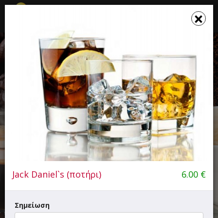
☰
×
×
Το καλάθι σου ενημερώθηκε
ΑΥΛΗ
Καφές, Fast Food, Παγωτό - Γλυκό
1.50
Κ. Παλαιολόγου 16, Αλεξανδρούπολη
Jack Daniel`s (ποτήρι)
6.00
€
Σημείωση