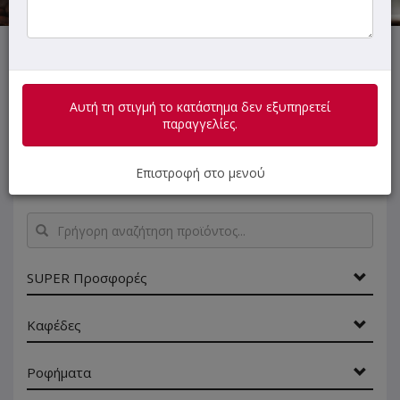
Αυτή τη στιγμή το κατάστημα δεν εξυπηρετεί παραγγελίες.
Αυτή τη στιγμή το κατάστημα δεν εξυπηρετεί
παραγγελίες.
ΜΕΝΟΥ
ΠΛΗΡΟΦΟΡΙΕΣ
ΑΞΙΟΛΟΓΗΣΕΙΣ
Επιστροφή στο μενού
Γρήγορη
αναζήτηση
προϊόντος...
SUPER Προσφορές
Καφέδες
Ροφήματα